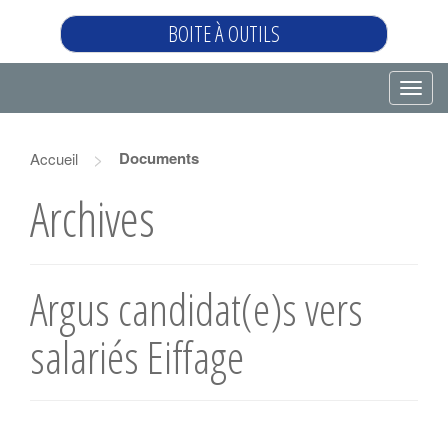
BOITE À OUTILS
T
o
g
>
Documents
Accueil
g
l
Archives
e
n
a
Argus candidat(e)s vers
v
i
salariés Eiffage
g
a
t
i
o