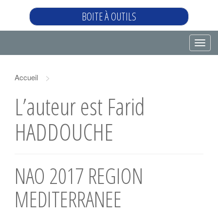
BOITE À OUTILS
T
o
g
>
Accueil
g
l
L’auteur est
Farid
e
n
HADDOUCHE
a
v
i
NAO 2017 REGION
g
a
MEDITERRANEE
t
i
o